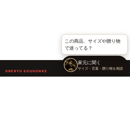
ORERYU SOUHONKE
言葉を届ける、俺流総本家。
着る。作る。読む。聴く。語る。
言葉で人の背中を押し、笑顔や勇気を届けるブランドです。
TOP
俺流総本家の世界
語録Tシャツ
俺流デザイナー
会社概要