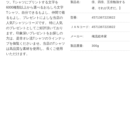
ツ。Tシャツにプリントする文字を
製品名:
倍、四倍、五倍勉強する
6000種類以上から選べるおもしろ文字
者、それが天才だ。】
Tシャツ。自分できるもよし、仲間で着
るもよし、プレゼントによしな当店の
型番:
4571367223822
人気Tシャツシリーズです。 特に人気
ＪＡＮコード:
4571367223822
のプレゼントとしてご好評頂いており
ます。印象深いプレゼントをお探しの
メーカー:
俺流総本家
方は、是非オレ流Tシャツのラインナッ
プを御覧くださいませ。当店のTシャツ
製品重量:
300g
は高品質な素材を使用し、長くご使用
いただけます。