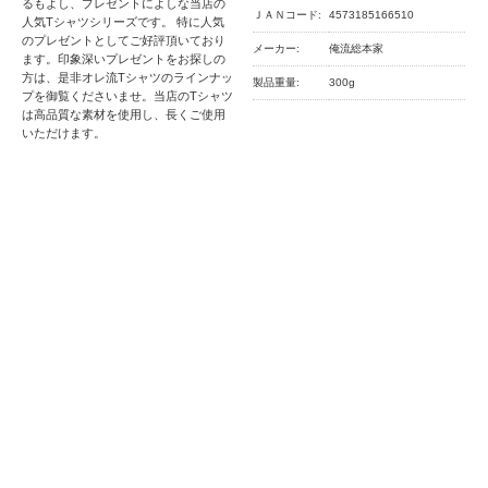
るもよし、プレゼントによしな当店の
ＪＡＮコード:
4573185166510
人気Tシャツシリーズです。 特に人気
のプレゼントとしてご好評頂いており
メーカー:
俺流総本家
ます。印象深いプレゼントをお探しの
方は、是非オレ流Tシャツのラインナッ
製品重量:
300g
プを御覧くださいませ。当店のTシャツ
は高品質な素材を使用し、長くご使用
いただけます。