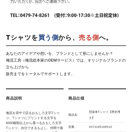
Tシャツを
買う側
から、
売る側
へ。
あなたのアイデアや想いを、ブランドとして形にしませんか？
俺流工房（俺流総本家のOEMサービス）では、オリジナルブランドの
立ち上げから
販売までをトータルでサポートします。
商品説明
商品仕様
憩楽体Tシャツ【歴史博
俺流を背中で語るおもしろ文字Tシャ
製品名:
ツ。Tシャツにプリントする文字を
士】
6000種類以上から選べるおもしろ文字
型番:
4573185166510
Tシャツ。自分できるもよし、仲間で着