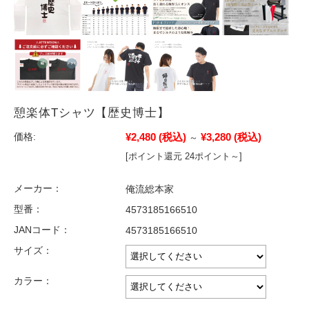
憩楽体Tシャツ【歴史博士】
¥2,480
(税込)
¥3,280
(税込)
価格:
～
[ポイント還元 24ポイント～]
メーカー：
俺流総本家
型番：
4573185166510
JANコード：
4573185166510
サイズ：
カラー：