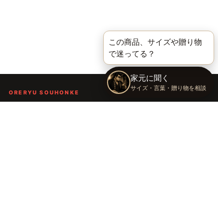
ORERYU SOUHONKE
言葉を届ける、俺流総本家。
着る。作る。読む。聴く。語る。
言葉で人の背中を押し、笑顔や勇気を届けるブランドです。
TOP
俺流総本家の世界
語録Tシャツ
俺流デザイナー
会社概要
運営会社：株式会社太陽
〒289-2148 千葉県匝瑳市飯倉台28-11