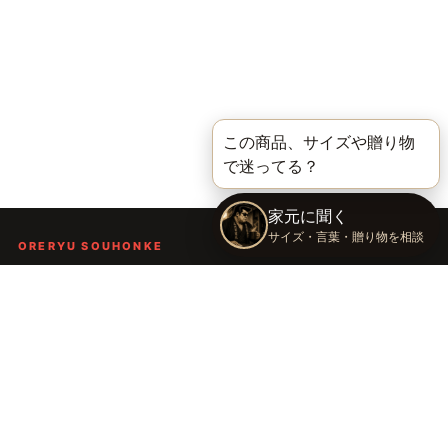
ORERYU SOUHONKE
言葉を届ける、俺流総本家。
着る。作る。読む。聴く。語る。
言葉で人の背中を押し、笑顔や勇気を届けるブランドです。
TOP
俺流総本家の世界
語録Tシャツ
俺流デザイナー
会社概要