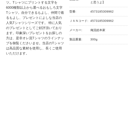
ツ。Tシャツにプリントする文字を
と思うよ】
6000種類以上から選べるおもしろ文字
型番:
4573185309962
Tシャツ。自分できるもよし、仲間で着
るもよし、プレゼントによしな当店の
ＪＡＮコード:
4573185309962
人気Tシャツシリーズです。 特に人気
のプレゼントとしてご好評頂いており
メーカー:
俺流総本家
ます。印象深いプレゼントをお探しの
方は、是非オレ流Tシャツのラインナッ
製品重量:
300g
プを御覧くださいませ。当店のTシャツ
は高品質な素材を使用し、長くご使用
いただけます。