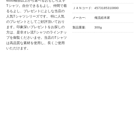
6000種類以上から選べるおもしろ文字
Tシャツ。自分できるもよし、仲間で着
ＪＡＮコード:
4573185310890
るもよし、プレゼントによしな当店の
人気Tシャツシリーズです。 特に人気
メーカー:
俺流総本家
のプレゼントとしてご好評頂いており
ます。印象深いプレゼントをお探しの
製品重量:
300g
方は、是非オレ流Tシャツのラインナッ
プを御覧くださいませ。当店のTシャツ
は高品質な素材を使用し、長くご使用
いただけます。