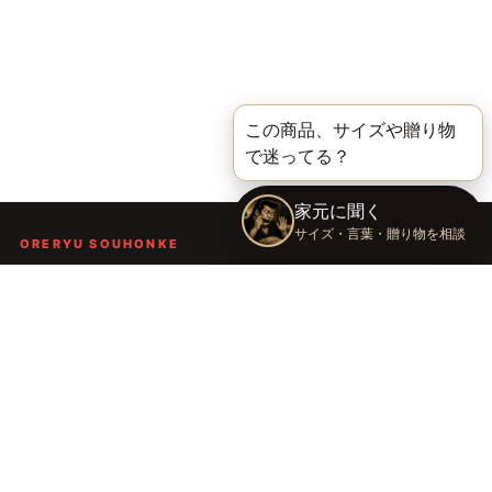
ORERYU SOUHONKE
言葉を届ける、俺流総本家。
着る。作る。読む。聴く。語る。
言葉で人の背中を押し、笑顔や勇気を届けるブランドです。
TOP
俺流総本家の世界
語録Tシャツ
俺流デザイナー
会社概要
運営会社：株式会社太陽