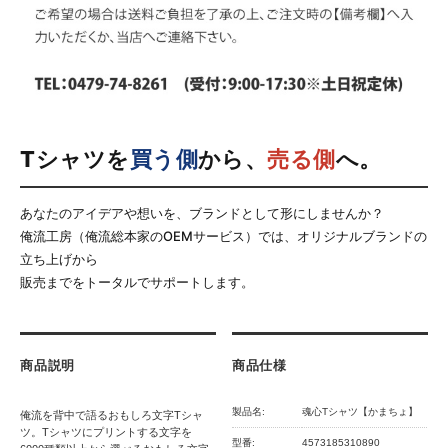
Tシャツを
買う側
から、
売る側
へ。
あなたのアイデアや想いを、ブランドとして形にしませんか？
俺流工房（俺流総本家のOEMサービス）では、オリジナルブランドの
立ち上げから
販売までをトータルでサポートします。
商品説明
商品仕様
製品名:
魂心Tシャツ【かまちょ】
俺流を背中で語るおもしろ文字Tシャ
ツ。Tシャツにプリントする文字を
型番:
4573185310890