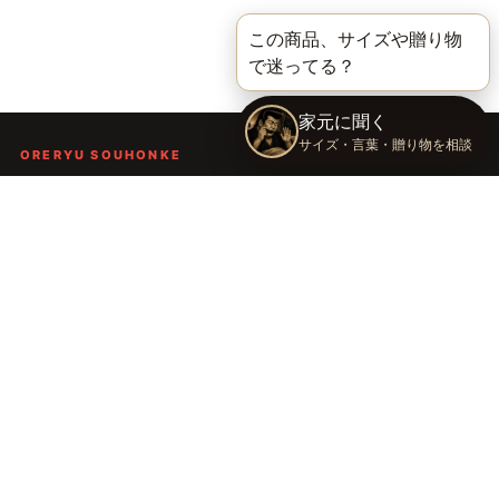
ORERYU SOUHONKE
言葉を届ける、俺流総本家。
着る。作る。読む。聴く。語る。
言葉で人の背中を押し、笑顔や勇気を届けるブランドです。
TOP
俺流総本家の世界
語録Tシャツ
俺流デザイナー
会社概要
運営会社：株式会社太陽
〒289-2148 千葉県匝瑳市飯倉台28-11
TEL：
0479-74-8261
E-mail：
oreryu@taiyou-sya.com