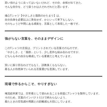
若い頃のように尖ってはいないけれど、その分、余裕が出てきた。
そんな自分を、どう扱うかは人それぞれだと思います。
魂心Tシャツ【やさしさと脂肪のかたまり】は、
自分自身を必要以上に美化せず、かといって卑下もしない。
そのちょうど中間にある感覚を、言葉として表現した一枚です。
強がらない言葉を、そのままデザインに
このTシャツの主役は、プリントされている言葉そのものです。
「やさしさ」と「脂肪」という、少し意外な組み合わせですが、
どちらも今の自分を構成している要素だと考えています。
笑いに振り切るわけでもなく、説教臭くもならない。
着る人が自然体でいられる言葉選びを意識しています。
現場で作るからこそ、やりすぎない
俺流総本家では、日常着として使われることを前提にTシャツを製作しています。
そのため、言葉のインパクトだけで終わらないよう、
着たときの空気感や周囲との距離感も大切にしています。