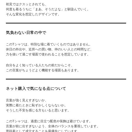
初見ではクスッとされても、
何度も着るうちに「まあ、そうだよな」と馴染んでいく。
そんな変化を想定したデザインです。
気負わない日常の中で
このTシャツは、特別な場に着ていくものではありません。
休日の外出や、近所への買い物、仲のいい人との時間など、
力を抜いて過ごす場面で使われることを想定しています。
自分をよく知っている人たちの前だからこそ、
この言葉がちょうどよく機能する場面もあります。
ネット購入で気になる点について
言葉が強く見えすぎないか、
実際に着たときに恥ずかしくならないか。
そうした不安を感じる方もいると思います。
このTシャツは、過度に目立つ配色や装飾は避けています。
言葉が前に出すぎないよう、全体のバランスを重視しています。
普段着として成立することを最優先にしています。