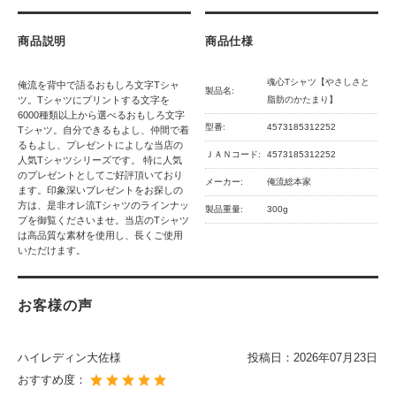
商品説明
商品仕様
魂心Tシャツ【やさしさと
俺流を背中で語るおもしろ文字Tシャ
製品名:
ツ。Tシャツにプリントする文字を
脂肪のかたまり】
6000種類以上から選べるおもしろ文字
型番:
4573185312252
Tシャツ。自分できるもよし、仲間で着
るもよし、プレゼントによしな当店の
ＪＡＮコード:
4573185312252
人気Tシャツシリーズです。 特に人気
のプレゼントとしてご好評頂いており
メーカー:
俺流総本家
ます。印象深いプレゼントをお探しの
方は、是非オレ流Tシャツのラインナッ
製品重量:
300g
プを御覧くださいませ。当店のTシャツ
は高品質な素材を使用し、長くご使用
いただけます。
お客様の声
ハイレディン大佐様
投稿日：
2026年07月23日
おすすめ度：