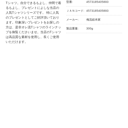
型番:
4573185405893
Tシャツ。自分できるもよし、仲間で着
るもよし、プレゼントによしな当店の
ＪＡＮコード:
4573185405893
人気Tシャツシリーズです。 特に人気
のプレゼントとしてご好評頂いており
メーカー:
俺流総本家
ます。印象深いプレゼントをお探しの
方は、是非オレ流Tシャツのラインナッ
製品重量:
300g
プを御覧くださいませ。当店のTシャツ
は高品質な素材を使用し、長くご使用
いただけます。