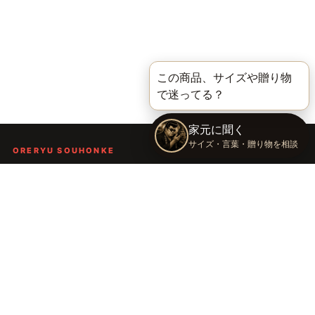
ORERYU SOUHONKE
言葉を届ける、俺流総本家。
着る。作る。読む。聴く。語る。
言葉で人の背中を押し、笑顔や勇気を届けるブランドです。
TOP
俺流総本家の世界
語録Tシャツ
俺流デザイナー
会社概要
運営会社：株式会社太陽