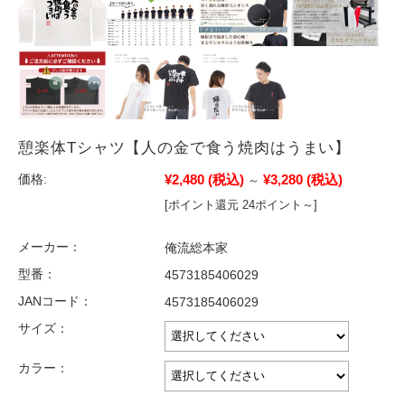
憩楽体Tシャツ【人の金で食う焼肉はうまい】
¥2,480
(税込)
¥3,280
(税込)
価格:
～
[ポイント還元 24ポイント～]
メーカー：
俺流総本家
型番：
4573185406029
JANコード：
4573185406029
サイズ：
カラー：