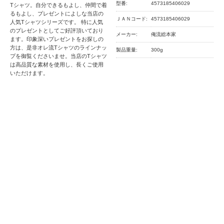
型番:
4573185406029
Tシャツ。自分できるもよし、仲間で着
るもよし、プレゼントによしな当店の
ＪＡＮコード:
4573185406029
人気Tシャツシリーズです。 特に人気
のプレゼントとしてご好評頂いており
メーカー:
俺流総本家
ます。印象深いプレゼントをお探しの
方は、是非オレ流Tシャツのラインナッ
製品重量:
300g
プを御覧くださいませ。当店のTシャツ
は高品質な素材を使用し、長くご使用
いただけます。