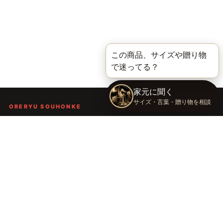
ORERYU SOUHONKE
言葉を届ける、俺流総本家。
着る。作る。読む。聴く。語る。
言葉で人の背中を押し、笑顔や勇気を届けるブランドです。
TOP
俺流総本家の世界
語録Tシャツ
俺流デザイナー
会社概要
運営会社：株式会社太陽