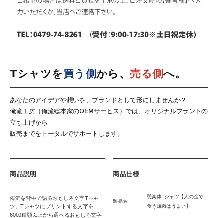
Tシャツを
買う側
から、
売る側
へ。
あなたのアイデアや想いを、ブランドとして形にしませんか？
俺流工房（俺流総本家のOEMサービス）では、オリジナルブランドの
立ち上げから
販売までをトータルでサポートします。
商品説明
商品仕様
憩楽体Tシャツ【人の金で
俺流を背中で語るおもしろ文字Tシャ
製品名:
ツ。Tシャツにプリントする文字を
食う焼肉はうまい】
6000種類以上から選べるおもしろ文字