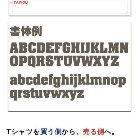
Tシャツを
買う側
から、
売る側
へ。