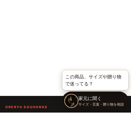
ORERYU SOUHONKE
言葉を届ける、俺流総本家。
着る。作る。読む。聴く。語る。