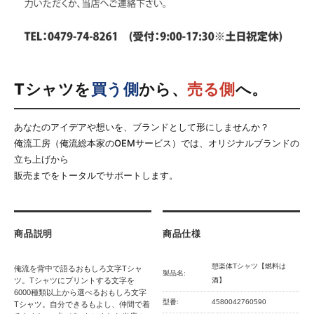
Tシャツを
買う側
から、
売る側
へ。
あなたのアイデアや想いを、ブランドとして形にしませんか？
俺流工房（俺流総本家のOEMサービス）では、オリジナルブランドの
立ち上げから
販売までをトータルでサポートします。
商品説明
商品仕様
憩楽体Tシャツ【燃料は
俺流を背中で語るおもしろ文字Tシャ
製品名:
ツ。Tシャツにプリントする文字を
酒】
6000種類以上から選べるおもしろ文字
型番:
4580042760590
Tシャツ。自分できるもよし、仲間で着