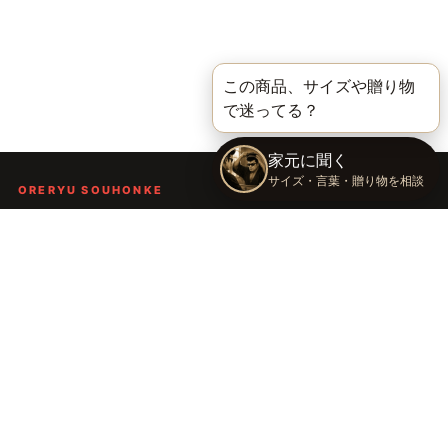
ORERYU SOUHONKE
言葉を届ける、俺流総本家。
着る。作る。読む。聴く。語る。
言葉で人の背中を押し、笑顔や勇気を届けるブランドです。
TOP
俺流総本家の世界
語録Tシャツ
俺流デザイナー
会社概要
運営会社：株式会社太陽
〒289-2148 千葉県匝瑳市飯倉台28-11