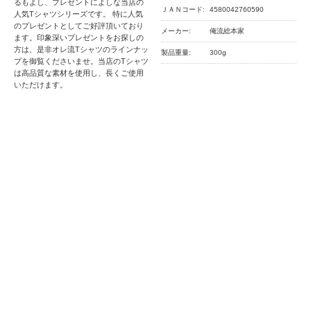
るもよし、プレゼントによしな当店の
ＪＡＮコード:
4580042760590
人気Tシャツシリーズです。 特に人気
のプレゼントとしてご好評頂いており
メーカー:
俺流総本家
ます。印象深いプレゼントをお探しの
方は、是非オレ流Tシャツのラインナッ
製品重量:
300g
プを御覧くださいませ。当店のTシャツ
は高品質な素材を使用し、長くご使用
いただけます。