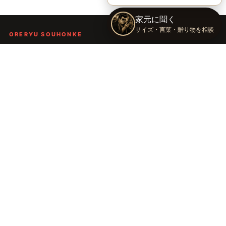
ORERYU SOUHONKE
言葉を届ける、俺流総本家。
着る。作る。読む。聴く。語る。
言葉で人の背中を押し、笑顔や勇気を届けるブランドです。
TOP
俺流総本家の世界
語録Tシャツ
俺流デザイナー
会社概要
運営会社：株式会社太陽
〒289-2148 千葉県匝瑳市飯倉台28-11
TEL：
0479-74-8261
E-mail：
oreryu@taiyou-sya.com
ご利用案内
お問い合わせ
公式LINE