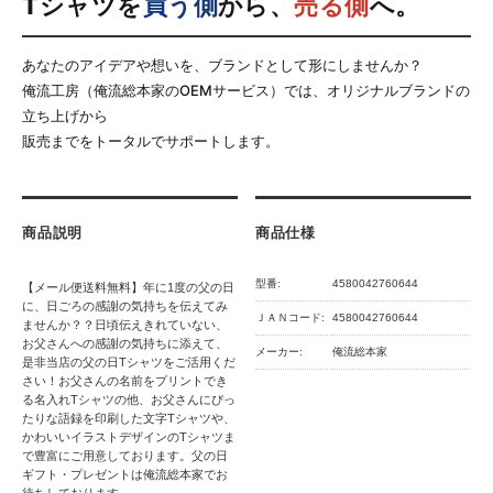
Tシャツを
買う側
から、
売る側
へ。
あなたのアイデアや想いを、ブランドとして形にしませんか？
俺流工房（俺流総本家のOEMサービス）では、オリジナルブランドの
立ち上げから
販売までをトータルでサポートします。
商品説明
商品仕様
型番:
4580042760644
【メール便送料無料】年に1度の父の日
に、日ごろの感謝の気持ちを伝えてみ
ＪＡＮコード:
4580042760644
ませんか？？日頃伝えきれていない、
お父さんへの感謝の気持ちに添えて、
メーカー:
俺流総本家
是非当店の父の日Tシャツをご活用くだ
さい！お父さんの名前をプリントでき
る名入れTシャツの他、お父さんにぴっ
たりな語録を印刷した文字Tシャツや、
かわいいイラストデザインのTシャツま
で豊富にご用意しております。父の日
ギフト・プレゼントは俺流総本家でお
待ちしております。