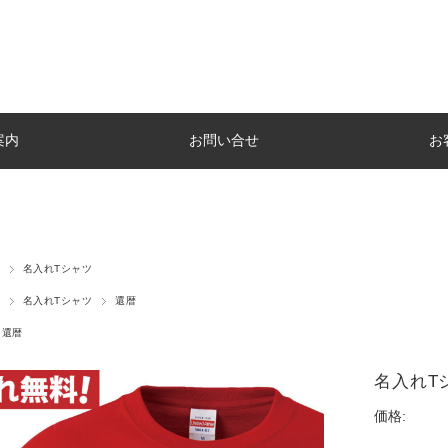
案内
お問い合せ
お
名入れTシャツ
名入れTシャツ
還暦
還暦
名入れT
価格: