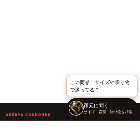
ORERYU SOUHONKE
言葉を届ける、俺流総本家。
着る。作る。読む。聴く。語る。