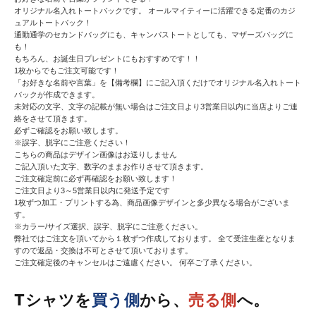
オリジナル名入れトートバックです。 オールマイティーに活躍できる定番のカジ
ュアルトートバック！
通勤通学のセカンドバッグにも、キャンパストートとしても、マザーズバッグに
も！
もちろん、お誕生日プレゼントにもおすすめです！！
1枚からでもご注文可能です！
「お好きな名前や言葉」を【備考欄】にご記入頂くだけでオリジナル名入れトート
バックが作成できます。
未対応の文字、文字の記載が無い場合はご注文日より3営業日以内に当店よりご連
絡をさせて頂きます。
必ずご確認をお願い致します。
※誤字、脱字にご注意ください！
こちらの商品はデザイン画像はお送りしません
ご記入頂いた文字、数字のままお作りさせて頂きます。
ご注文確定前に必ず再確認をお願い致します！
ご注文日より3～5営業日以内に発送予定です
1枚ずつ加工・プリントする為、商品画像デザインと多少異なる場合がございま
す。
※カラー/サイズ選択、誤字、脱字にご注意ください。
弊社ではご注文を頂いてから１枚ずつ作成しております。 全て受注生産となりま
すので返品・交換は不可とさせて頂いております。
ご注文確定後のキャンセルはご遠慮ください。 何卒ご了承ください。
Tシャツを
買う側
から、
売る側
へ。