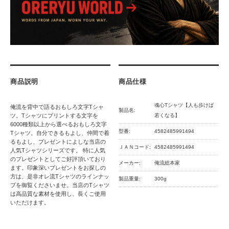
商品説明
商品仕様
魂心Tシャツ【人も歩けば
俺流を背中で語るおもしろ文字Tシャ
製品名:
ツ。Tシャツにプリントする文字を
若くなる】
6000種類以上から選べるおもしろ文字
型番:
4582485991494
Tシャツ。自分できるもよし、仲間で着
るもよし、プレゼントによしな当店の
ＪＡＮコード:
4582485991494
人気Tシャツシリーズです。 特に人気
のプレゼントとしてご好評頂いており
メーカー:
俺流総本家
ます。印象深いプレゼントをお探しの
方は、是非オレ流Tシャツのラインナッ
製品重量:
300g
プを御覧くださいませ。当店のTシャツ
は高品質な素材を使用し、長くご使用
いただけます。