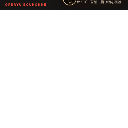
ORERYU SOUHONKE
言葉を届ける、俺流総本家。
着る。作る。読む。聴く。語る。
言葉で人の背中を押し、笑顔や勇気を届けるブランドです。
TOP
俺流総本家の世界
語録Tシャツ
俺流デザイナー
会社概要
運営会社：株式会社太陽
〒289-2148 千葉県匝瑳市飯倉台28-11
TEL：
0479-74-8261
E-mail：
oreryu@taiyou-sya.com
ご利用案内
お問い合わせ
公式LINE
個人情報の取り扱いについて
会社概要・特定商取引法に関する表示