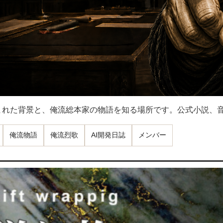
まれた背景と、俺流総本家の物語を知る場所です。公式小説、
俺流物語
俺流烈歌
AI開発日誌
メンバー