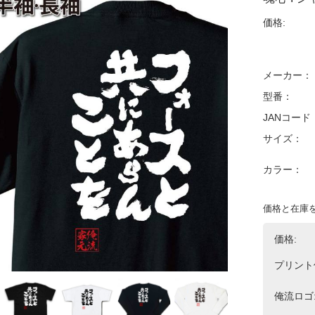
価格:
メーカー：
型番：
JANコード
サイズ：
カラー：
価格と在庫
価格:
プリント
俺流ロゴ