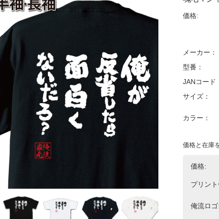
価格:
メーカー：
型番：
JANコード
サイズ：
カラー：
価格と在庫
価格:
プリント
俺流ロゴ