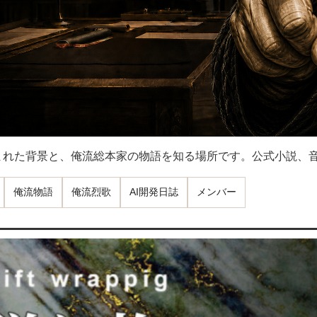
まれた背景と、俺流総本家の物語を知る場所です。公式小説、
俺流物語
俺流烈歌
AI開発日誌
メンバー