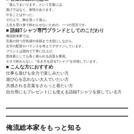
「遊んでまいります」という言葉には、
逃げではなく、覚悟があります。
やることはやった。
その上で、胸を張って遊ぶ。
人生を受け身で終わらせないための、一つの宣言です。
■ 語録Tシャツ専門ブランドとしてのこだわり
俺流総本家では、
言葉の持つ空気感や余韻まで大切にしながら、
文字の配置やバランスを考えてデザインしています。
プリントは国内で丁寧に仕上げ、
普段着としても長く着られる品質を重視。
ネタで終わらない、“生き方を語るTシャツ”を目指しています。
■ こんな方におすすめ
仕事も遊びも全力で楽しみたい方
遊び心を忘れない大人でいたい方
共感される言葉をさらっと着たい方
自分用にもプレゼントにも使える語録Tシャツを探している方
俺流総本家をもっと知る