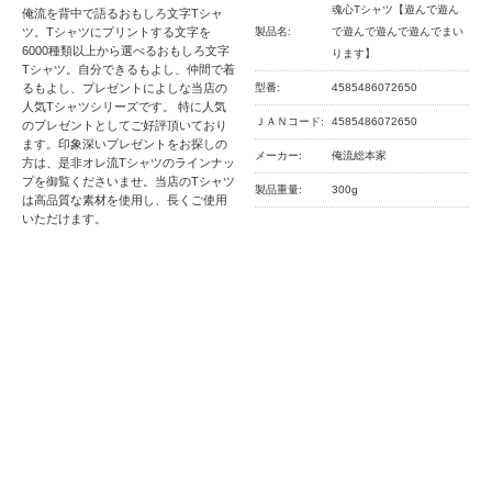
魂心Tシャツ【遊んで遊ん
俺流を背中で語るおもしろ文字Tシャ
ツ。Tシャツにプリントする文字を
製品名:
で遊んで遊んで遊んでまい
6000種類以上から選べるおもしろ文字
ります】
Tシャツ。自分できるもよし、仲間で着
るもよし、プレゼントによしな当店の
型番:
4585486072650
人気Tシャツシリーズです。 特に人気
ＪＡＮコード:
4585486072650
のプレゼントとしてご好評頂いており
ます。印象深いプレゼントをお探しの
メーカー:
俺流総本家
方は、是非オレ流Tシャツのラインナッ
プを御覧くださいませ。当店のTシャツ
製品重量:
300g
は高品質な素材を使用し、長くご使用
いただけます。