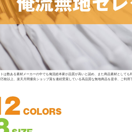
クトは数ある素材メーカーの中でも俺流総本家が品質が高いと認め、また商品素材としても
0万枚以上、楽天月間優良ショップ賞を連続受賞している高品質な無地商品を是非、ご利用