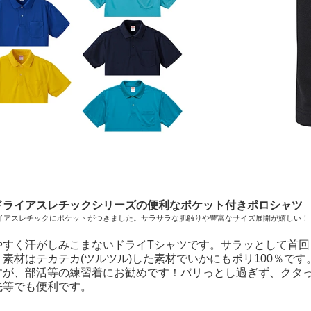
ドライアスレチックシリーズの便利なポケット付きポロシャツ
ライアスレチックにポケットがつきました。サラサラな肌触りや豊富なサイズ展開が嬉しい！
やすく汗がしみこまないドライTシャツです。サラッとして首
。素材はテカテカ(ツルツル)した素材でいかにもポリ100％で
すが、部活等の練習着にお勧めです！バリっとし過ぎず、クタ
先等でも便利です。