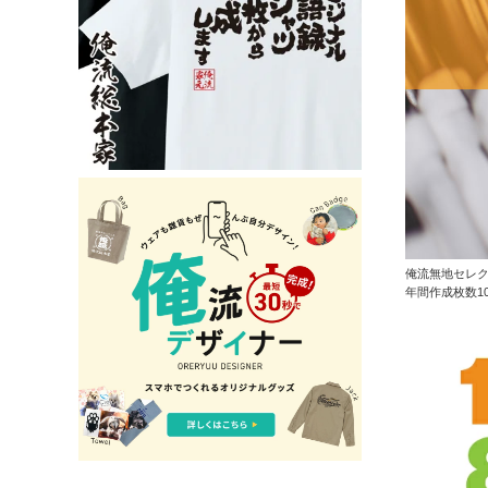
俺流無地セレ
年間作成枚数1