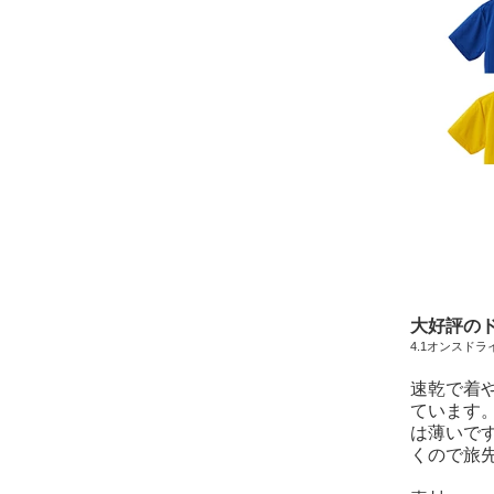
大好評の
4.1オンスド
速乾で着
ています
は薄いで
くので旅