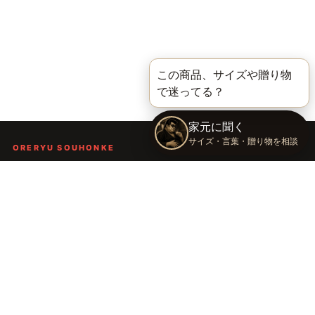
ORERYU SOUHONKE
言葉を届ける、俺流総本家。
着る。作る。読む。聴く。語る。
言葉で人の背中を押し、笑顔や勇気を届けるブランドです。
TOP
俺流総本家の世界
語録Tシャツ
俺流デザイナー
会社概要
運営会社：株式会社太陽