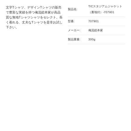
T/Cスタジアムジャケット
文字Tシャツ、デザインTシャツの販売
製品名:
で豊富な実績を持つ俺流総本家が高品
（裏地付）-707901
質な無地Tシャツシャツをセレクト。長
型番:
707901
く着れる、丈夫なTシャツを是非お試し
下さい。
メーカー:
俺流総本家
製品重量:
300g