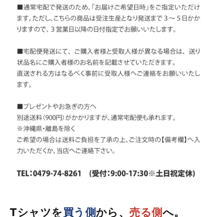
Tシャツを
買う側
から、
売る側
へ。