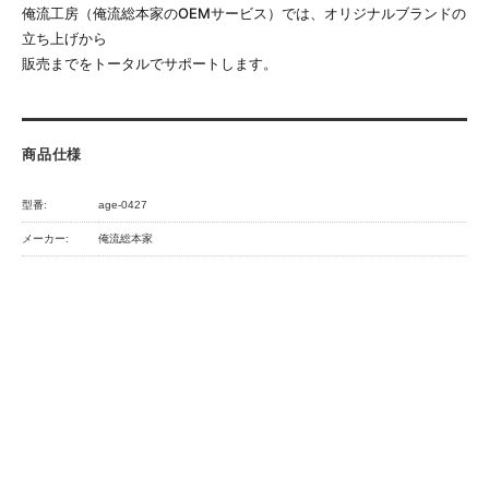
俺流工房（俺流総本家のOEMサービス）では、オリジナルブランドの
立ち上げから
販売までをトータルでサポートします。
商品仕様
型番:
age-0427
メーカー:
俺流総本家