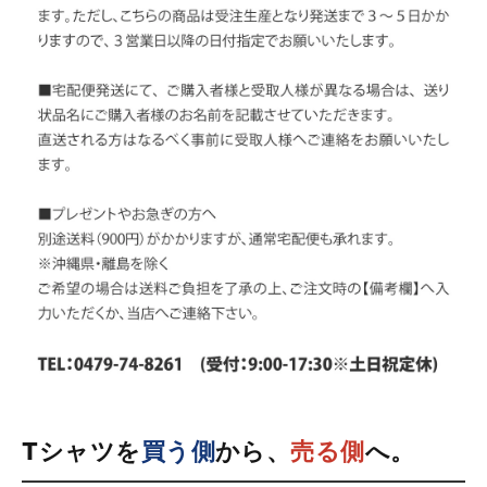
Tシャツを
買う側
から、
売る側
へ。