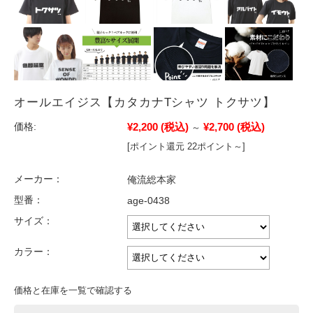
オールエイジス【カタカナTシャツ トクサツ】
¥2,200
(税込)
¥2,700
(税込)
価格:
～
[ポイント還元 22ポイント～]
メーカー：
俺流総本家
型番：
age-0438
サイズ：
カラー：
価格と在庫を一覧で確認する