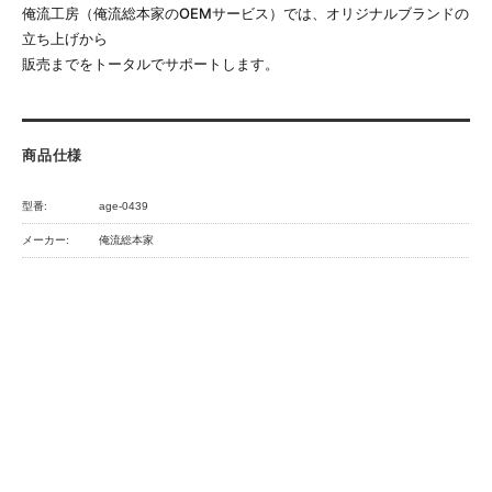
俺流工房（俺流総本家のOEMサービス）では、オリジナルブランドの
立ち上げから
販売までをトータルでサポートします。
商品仕様
型番:
age-0439
メーカー:
俺流総本家