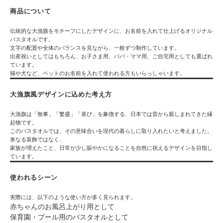
商品について
伝統的な大漁旗をモチーフにしたデザインに、お名前を入れて仕上げるオリジナル
バスタオルです。
文字の配置や全体のバランスを見ながら、一枚ずつ制作しています。
出産祝いとしてはもちろん、お子さま用、パパ・ママ用、ご自宅用としても選ばれ
ています。
猫や犬など、ペットのお名前を入れて使われる方もいらっしゃいます。
大漁旗風デザインに込めた考え方
大漁旗は「無事」「繁盛」「喜び」を象徴する、日本では昔から親しまれてきた縁
起物です。
このバスタオルでは、その意味合いを現代の暮らしに取り入れたいと考えました。
単なる装飾ではなく、
家族が増えたこと、日常が少し賑やかになることを自然に祝えるデザイン
を目指し
ています。
使われるシーン
実際には、以下のような使い方が多く見られます。
赤ちゃんのお風呂上がり用として
保育園・プール用のバスタオルとして