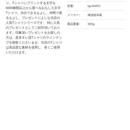
ツ。Tシャツにプリントする文字を
型番:
kg-00452
6000種類以上から選べるおもしろ文字
Tシャツ。自分できるもよし、仲間で着
メーカー:
俺流総本家
るもよし、プレゼントによしな当店の
人気Tシャツシリーズです。 特に人気
製品重量:
300g
のプレゼントとしてご好評頂いており
ます。印象深いプレゼントをお探しの
方は、是非オレ流Tシャツのラインナッ
プを御覧くださいませ。当店のTシャツ
は高品質な素材を使用し、長くご使用
いただけます。