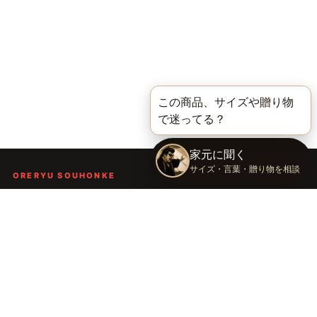
ORERYU SOUHONKE
言葉を届ける、俺流総本家。
着る。作る。読む。聴く。語る。
言葉で人の背中を押し、笑顔や勇気を届けるブランドです。
TOP
俺流総本家の世界
語録Tシャツ
俺流デザイナー
会社概要