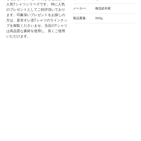
人気Tシャツシリーズです。 特に人気
メーカー:
俺流総本家
のプレゼントとしてご好評頂いており
ます。印象深いプレゼントをお探しの
製品重量:
300g
方は、是非オレ流Tシャツのラインナッ
プを御覧くださいませ。当店のTシャツ
は高品質な素材を使用し、長くご使用
いただけます。