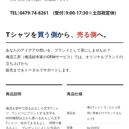
Tシャツを
買う側
から、
売る側
へ。
あなたのアイデアや想いを、ブランドとして形にしませんか？
俺流工房（俺流総本家のOEMサービス）では、オリジナルブランドの
立ち上げから
販売までをトータルでサポートします。
商品説明
商品仕様
魂心Tシャツ【こちとら排
俺流を背中で語るおもしろ文字Tシャ
ツ。Tシャツにプリントする文字を
製品名:
球に青春かけてやってるも
6000種類以上から選べるおもしろ文字
んで】
Tシャツ。自分できるもよし、仲間で着
るもよし、プレゼントによしな当店の
型番:
kg-00652