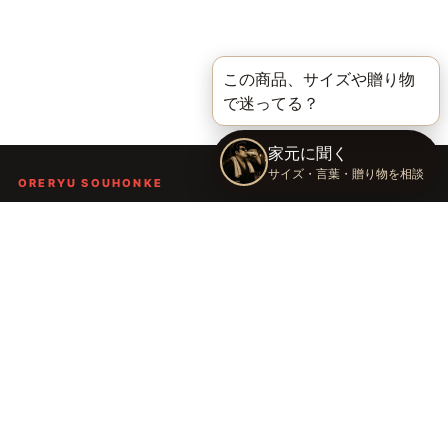
ORERYU SOUHONKE
言葉を届ける、俺流総本家。
着る。作る。読む。聴く。語る。
言葉で人の背中を押し、笑顔や勇気を届けるブランドです。
TOP
俺流総本家の世界
語録Tシャツ
俺流デザイナー
会社概要
運営会社：株式会社太陽
〒289-2148 千葉県匝瑳市飯倉台28-11