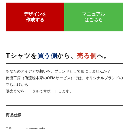
デザインを
マニュアル
作成する
はこちら
Tシャツを
買う側
から、
売る側
へ。
あなたのアイデアや想いを、ブランドとして形にしませんか？
俺流工房（俺流総本家のOEMサービス）では、オリジナルブランドの
立ち上げから
販売までをトータルでサポートします。
商品仕様
型番:
od-megane-ke