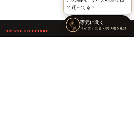
ORERYU SOUHONKE
言葉を届ける、俺流総本家。
着る。作る。読む。聴く。語る。
言葉で人の背中を押し、笑顔や勇気を届けるブランドです。
TOP
俺流総本家の世界
語録Tシャツ
俺流デザイナー
会社概要
運営会社：株式会社太陽
〒289-2148 千葉県匝瑳市飯倉台28-11
TEL：
0479-74-8261
E-mail：
oreryu@taiyou-sya.com
ご利用案内
お問い合わせ
公式LINE