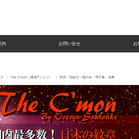
案内
お問い合せ
お
ーズ
The C'mon（家紋Tシャツ）
沢潟・宝結び・稲の丸・羽子板・花角