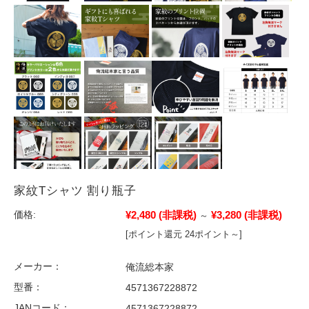
家紋Tシャツ 割り瓶子
¥2,480
(非課税)
¥3,280
(非課税)
価格:
～
[ポイント還元 24ポイント～]
メーカー：
俺流総本家
型番：
4571367228872
JANコード：
4571367228872