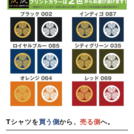
Tシャツを
買う側
から、
売る側
へ。