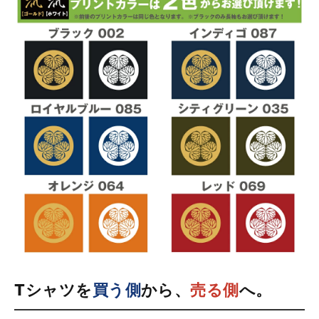
Tシャツを
買う側
から、
売る側
へ。