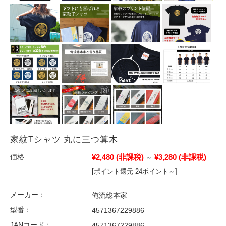
家紋Tシャツ 丸に三つ算木
¥2,480
(非課税)
¥3,280
(非課税)
価格:
～
[ポイント還元 24ポイント～]
メーカー：
俺流総本家
型番：
4571367229886
JANコード：
4571367229886