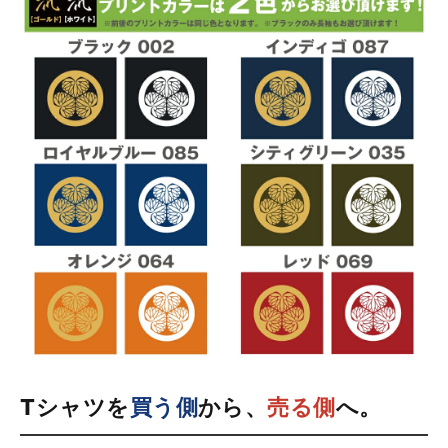
Tシャツを
買う側
から、
売る側
へ。