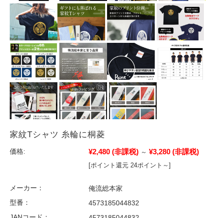
家紋Tシャツ 糸輪に桐菱
¥2,480
(非課税)
¥3,280
(非課税)
価格:
～
[ポイント還元 24ポイント～]
メーカー：
俺流総本家
型番：
4573185044832
JANコード：
4573185044832