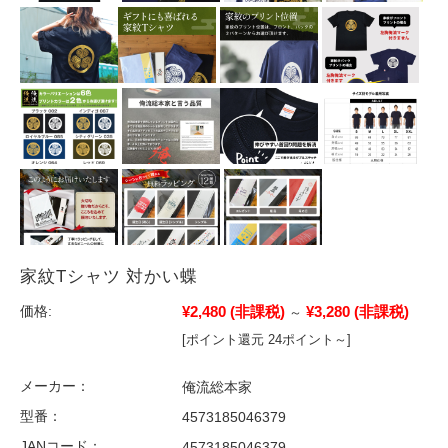
家紋Tシャツ 対かい蝶
¥2,480
(非課税)
¥3,280
(非課税)
価格:
～
[ポイント還元 24ポイント～]
メーカー：
俺流総本家
型番：
4573185046379
JANコード：
4573185046379