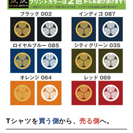
Tシャツを
買う側
から、
売る側
へ。