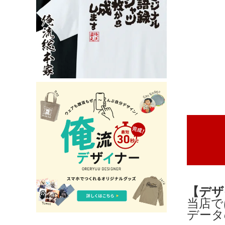
【デザ
当店で
データ