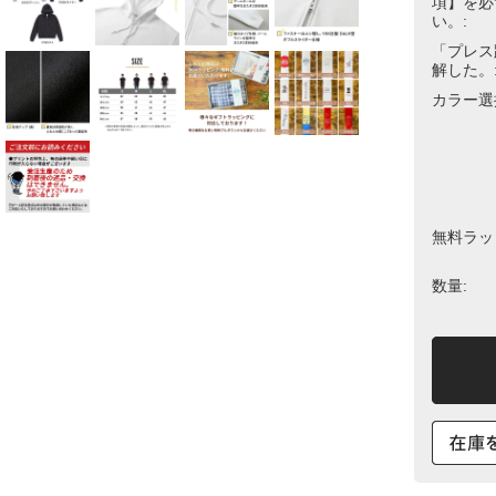
項】を必
い。:
「プレス
解した。
カラー選
無料ラッ
数量: