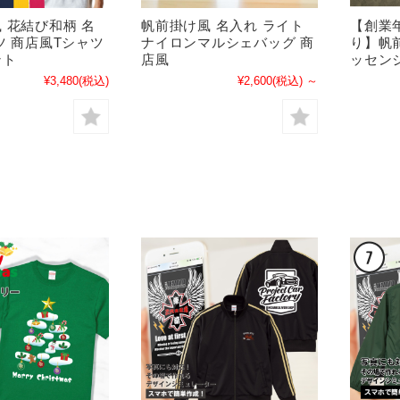
 花結び和柄 名
帆前掛け風 名入れ ライト
【創業年
ツ 商店風Tシャツ
ナイロンマルシェバッグ 商
り】帆
ント
店風
ッセン
¥3,480
(税込)
¥2,600
(税込)
～