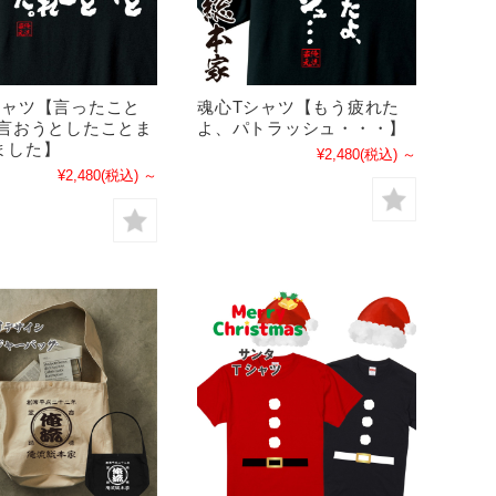
シャツ【言ったこと
魂心Tシャツ【もう疲れた
 言おうとしたことま
よ、パトラッシュ・・・】
ました】
¥2,480
(税込)
～
¥2,480
(税込)
～