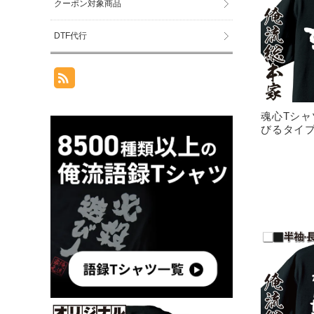
クーポン対象商品
DTF代行
魂心Tシ
びるタイ