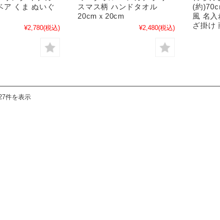
ベア くま ぬいぐ
スマス柄 ハンドタオル
(約)70
20cmｘ20cm
風 名入
ざ掛け
¥2,780
(税込)
¥2,480
(税込)
27件を表示