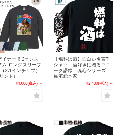
イナー 6.2オンス
【燃料は酒】面白い名言T
アム ロングスリーブ
シャツ｜酒好きに贈るユニ
（2.1インチリブ）
ーク語録｜魂心シリーズ｜
プリント）
俺流総本家
¥4,000
(税込)
～
¥2,480
(税込)
～