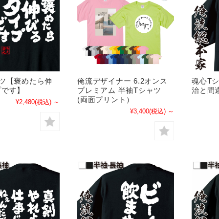
ャツ【褒めたら伸
俺流デザイナー 6.2オンス
魂心T
プです】
プレミアム 半袖Tシャツ
治と間
(両面プリント）
¥2,480
(税込)
～
¥3,400
(税込)
～