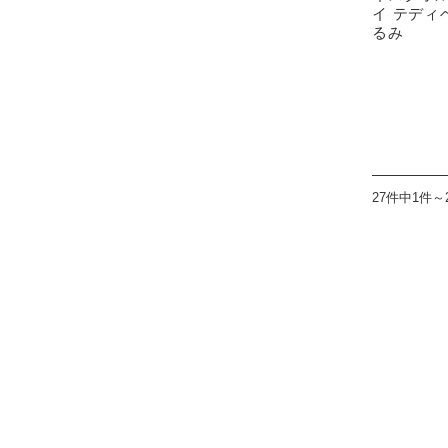
イ テディ
るみ
27件中1件～