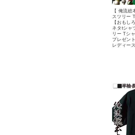
【 俺流総
スツリー 
【おもしろ
ネタtシャ
リー Tシ
プレゼント
レディー