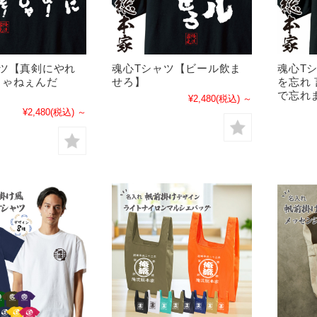
ャツ【真剣にやれ
魂心Tシャツ【ビール飲ま
魂心T
じゃねぇんだ
せろ】
を忘れ
で忘れ
¥2,480
(税込)
～
¥2,480
(税込)
～