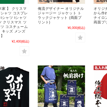
本家 】 クリスマ
俺流デザイナー オリジナル
オリジ
Tシャツ コスプレ
ジャージー ジャケット ト
から作
tシャツ tシャツ
ラックジャケット (両面プ
ナイロ
ツ クリスマス ツ
リント)
両面プ
ャツ コスチューム
¥6,000
(税込)
 キッズ メンズ
ス】
¥2,400
(税込)