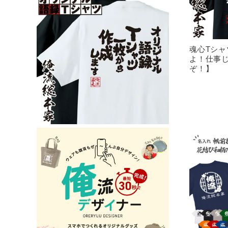
魂心Tシ
よ！仕事
ぞ！】