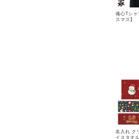
魂心Tシ
スマス】
名入れ ク
イスタオル