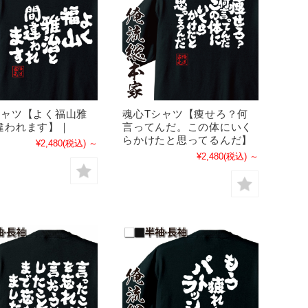
シャツ【よく福山雅
魂心Tシャツ【痩せろ？何
違われます】｜
言ってんだ。この体にいく
らかけたと思ってるんだ】
¥2,480
(税込)
～
¥2,480
(税込)
～