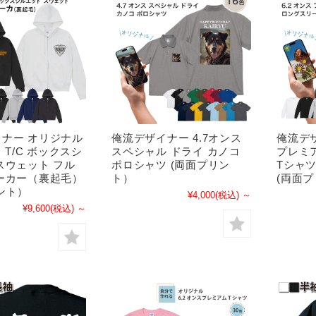
ナー オリジナル
俺流デザイナー 4.7オンス
俺流デザ
ス T/C ボックスシ
スペシャル ドライ カノコ
プレミ
スウェット フル
ポロシャツ (両面プリン
Tシャツ
ーカー（裏起毛）
ト）
(両面
ント）
¥4,000
(税込)
～
¥9,600
(税込)
～