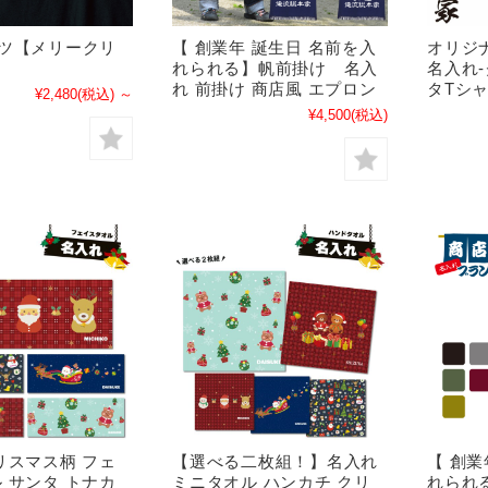
ャツ【メリークリ
【 創業年 誕生日 名前を入
オリジナ
れられる】帆前掛け 名入
名入れ
れ 前掛け 商店風 エプロン
タTシ
¥2,480
(税込)
～
¥4,500
(税込)
リスマス柄 フェ
【選べる二枚組！】名入れ
【 創業
 サンタ トナカ
ミニタオル ハンカチ クリ
れられ