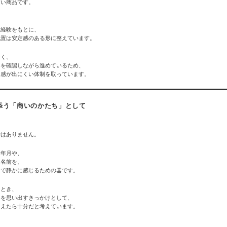
すい商品です。
作経験をもとに、
配置は安定感のある形に整えています。
なく、
容を確認しながら進めているため、
和感が出にくい体制を取っています。
添う「商いのかたち」として
、
ではありません。
た年月や、
る名前を、
中で静かに感じるための器です。
たとき、
みを思い出すきっかけとして、
らえたら十分だと考えています。