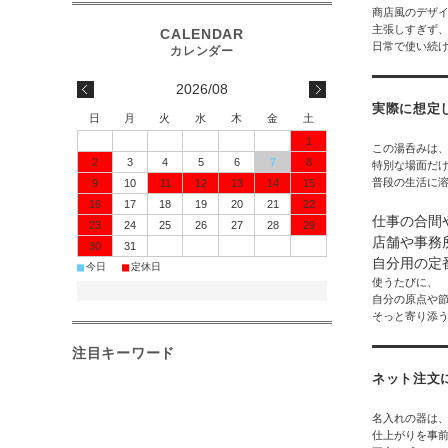
商店風のデザ
主張しすぎず
日常で使い続
2026/08
実際に想定
日
月
火
水
木
金
土
1
この湯呑みは
2
3
4
5
6
7
8
特別な場面だ
普段の生活に
9
10
11
12
13
14
15
16
17
18
19
20
21
22
仕事の合間
23
24
25
26
27
28
29
店舗や事務
30
31
自分用の定
■
■
今日
定休日
使うたびに、
自分の原点や
そっと寄り添
注目キーワード
ネット注文
名入れの器は
仕上がりを事