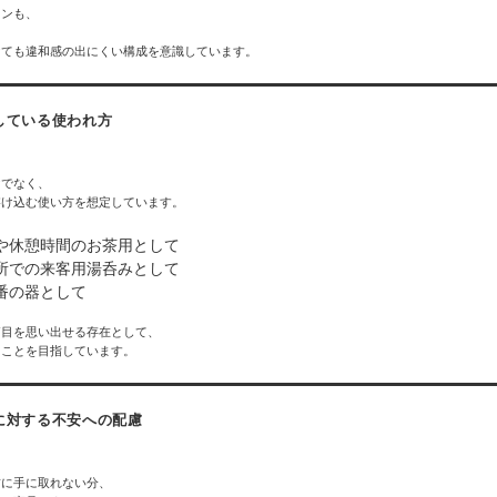
インも、
、
けても違和感の出にくい構成を意識しています。
している使われ方
、
けでなく、
溶け込む使い方を想定しています。
や休憩時間のお茶用として
所での来客用湯呑みとして
番の器として
節目を思い出せる存在として、
うことを目指しています。
に対する不安への配慮
、
前に手に取れない分、