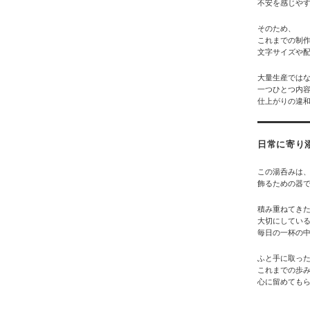
不安を感じや
そのため、
これまでの制
文字サイズや
大量生産では
一つひとつ内
仕上がりの違
日常に寄り
この湯呑みは
飾るための器
積み重ねてき
大切にしてい
毎日の一杯の
ふと手に取っ
これまでの歩
心に留めても