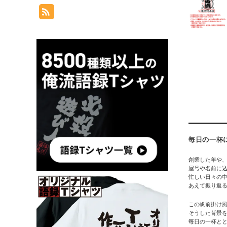
毎日の一杯
創業した年や
屋号や名前に
忙しい日々の
あえて振り返
この帆前掛け風
そうした背景
毎日の一杯と