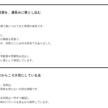
思想を、湯呑みに落とし込む
現場で身につけてきた実用の道具です。
記し、
分の看板を背負う。
悟が、自然とにじみ出る存在でもありました。
は、
文字配置や雰囲気を活かし、
すい器として表現しています。
だからこそ大切にしている点
日、名前は、
じ意味を持たない大切な情報です。
注文内容は一件ずつ確認し、
全体のバランスを見ながら制作しています。