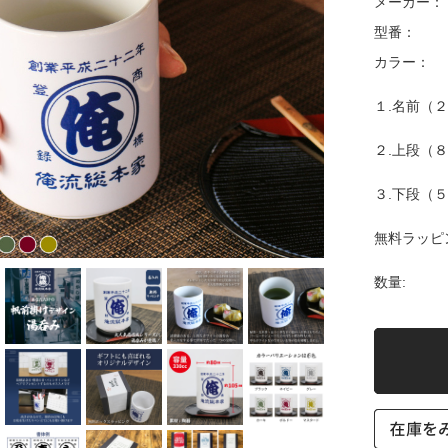
メーカー：
型番：
カラー：
１.名前（２
２.上段（８
３.下段（５
無料ラッピ
数量: