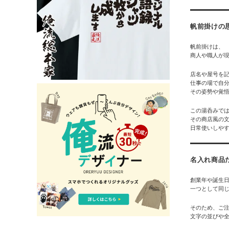
帆前掛けの
帆前掛けは、
商人や職人が
店名や屋号を
仕事の場で自
その姿勢や覚
この湯呑みで
その商店風の
日常使いしや
名入れ商品
創業年や誕生
一つとして同
そのため、ご
文字の並びや