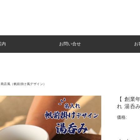
案内
お問い合せ
お
商店風（帆前掛け風デザイン）
【 創業
れ 湯呑
価格: