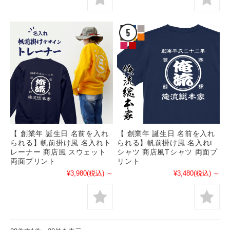
【 創業年 誕生日 名前を入れ
【 創業年 誕生日 名前を入れ
られる】帆前掛け風 名入れト
られる】帆前掛け風 名入れt
レーナー 商店風 スウェット
シャツ 商店風Tシャツ 両面プ
両面プリント
リント
¥3,980
(税込)
～
¥3,480
(税込)
～