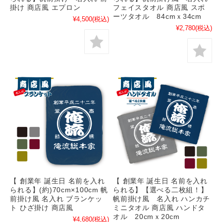
掛け 商店風 エプロン
フェイスタオル 商店風 スポ
ーツタオル 84cmｘ34cm
¥4,500
(税込)
¥2,780
(税込)
【 創業年 誕生日 名前を入れ
【 創業年 誕生日 名前を入れ
られる】(約)70cm×100cm 帆
られる】【選べる二枚組！】
前掛け風 名入れ ブランケッ
帆前掛け風 名入れ ハンカチ
ト ひざ掛け 商店風
ミニタオル 商店風 ハンドタ
オル 20cmｘ20cm
¥4,680
(税込)