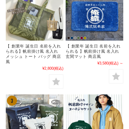
【 創業年 誕生日 名前を入れ
【 創業年 誕生日 名前を入れ
られる】帆前掛け風 名入れ
られる 】帆前掛け風 名入れ
メッシュ トート バッグ 商店
玄関マット 商店風
風
¥3,580
(税込)
～
¥2,800
(税込)