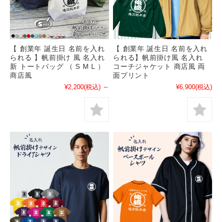
【 創業年 誕生日 名前を入れ
【 創業年 誕生日 名前を入れ
られる 】帆前掛け 風 名入れ
られる】帆前掛け風 名入れ
新 トートバッグ （ S M L ）
コーチジャケット 商店風 両
商店風
面プリント
¥2,200
(税込)
～
¥6,900
(税込)