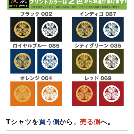
Tシャツを
買う側
から、
売る側
へ。