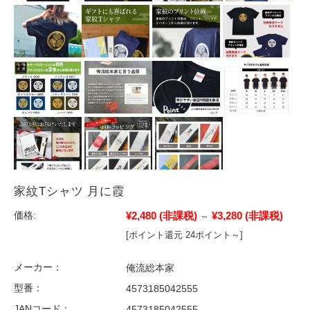
家紋Tシャツ 月に霞
¥2,480
(非課税)
¥3,280
(非課税)
価格:
～
[ポイント還元 24ポイント～]
メーカー：
俺流総本家
型番：
4573185042555
JANコード：
4573185042555