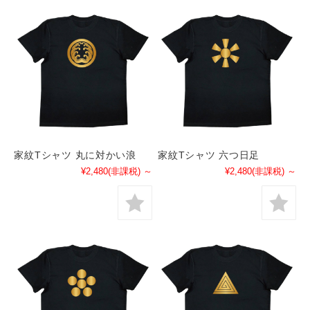
家紋Tシャツ 丸に対かい浪
家紋Tシャツ 六つ日足
¥2,480
(非課税)
～
¥2,480
(非課税)
～