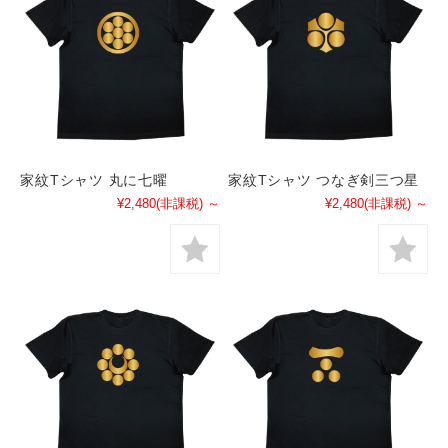
家紋Tシャツ 丸に七曜
家紋Tシャツ つなぎ剣三つ星
¥2,480
(非課税)
～
¥2,480
(非課税)
～