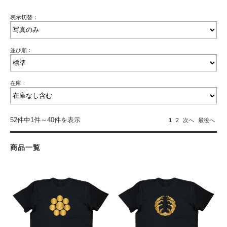
表示切替：
並び順：
在庫：
52件中1件～40件を表示
1
2
次へ
最後へ
商品一覧