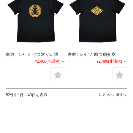
家紋Tシャツ 七つ対かい浪
家紋Tシャツ 四つ稲妻菱
¥2,480
(非課税)
～
¥2,480
(非課税)
～
52件中1件～40件を表示
1
2
次へ
最後へ