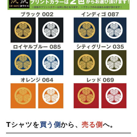
Tシャツを
買う側
から、
売る側
へ。