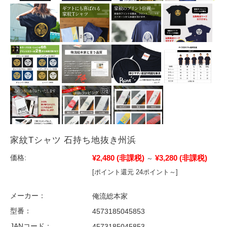
家紋Tシャツ 石持ち地抜き州浜
¥2,480
(非課税)
¥3,280
(非課税)
価格:
～
[ポイント還元 24ポイント～]
メーカー：
俺流総本家
型番：
4573185045853
JANコード：
4573185045853