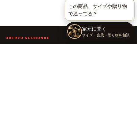
ORERYU SOUHONKE
言葉を届ける、俺流総本家。
着る。作る。読む。聴く。語る。
言葉で人の背中を押し、笑顔や勇気を届けるブランドです。
TOP
俺流総本家の世界
語録Tシャツ
俺流デザイナー
会社概要
運営会社：株式会社太陽
〒289-2148 千葉県匝瑳市飯倉台28-11
TEL：
0479-74-8261
E-mail：
oreryu@taiyou-sya.com