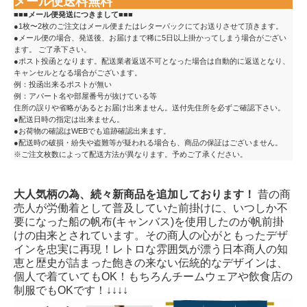
メール便送料無料
■■■メール便発送につきまして■■■
●1枚〜2枚のご注文はメール便またはレターパックにてお送りさせて頂きます。
●メール便の場合、発送後、お届けまで稀に5日以上掛かってしまう場合がござい
ます。 ご了承下さい。
●ポスト投函となります。配送業者返送不可となった場合は自動的に返送となり、
キャンセルとなる場合がございます。
例：投函出来るポストが無い
例：アパート名や部屋番号が抜けている等
住所の誤りや省略があるとお届け出来ません。送付先住所を必ずご確認下さい。
●配送日時の指定は出来ません。
●お荷物の確認はWEBでも追跡確認出来ます。
●配送時の破損・紛失や盗難等が疑われる場合も、商品の保証はございません。
※ご注文枚数によって配送方法が異なります。予めご了承ください。
大人気柄の為、続々新商品を追加しております！
昔の商
売人が労働着として普及していた前掛けに、いつしか不
要になった船の帆布(キャンバス)を使用したのが帆前掛
けの由来とされています。その商人の心がともったデザ
インを忠実に再現！レトロな雰囲気が漂う日本商人の知
恵と歴史が詰まった飽きの来ない伝統的なデザインは、
個人で着ていてもOK！もちろんチームウェアや飲食店の
制服でもOKです！↓↓↓↓